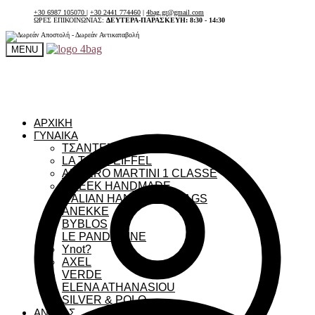
+30 6987 105070
|
+30 2441 774460
|
4bag.gr@gmail.com
ΩΡΕΣ ΕΠΙΚΟΙΝΩΝΙΑΣ:
ΔΕΥΤΕΡΑ-ΠΑΡΑΣΚΕΥΗ: 8:30 - 14:30
MENU
ΑΡΧΙΚΗ
ΓΥΝΑΙΚΑ
ΤΣΑΝΤΕΣ ΓΥΝΑΙΚΕΙΕΣ
LA TOUR EIFFEL
ALVIERO MARTINI 1 CLASSE
GREEK HANDMADE
ITALIAN HANDMADE BAGS
ANEKKE
BYBLOS
LE PANDORINE
Ynot?
AXEL
VERDE
ELENA ATHANASIOU
SILVER & POLO
ΑΝΔΡΑΣ