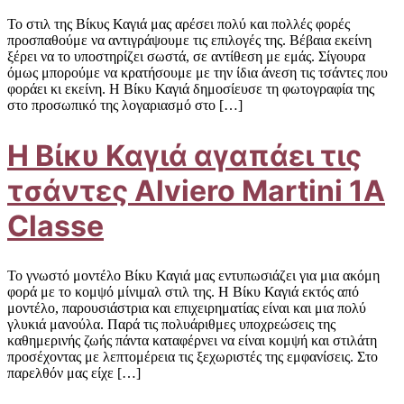
Το στιλ της Βίκυς Καγιά μας αρέσει πολύ και πολλές φορές
προσπαθούμε να αντιγράψουμε τις επιλογές της. Βέβαια εκείνη
ξέρει να το υποστηρίζει σωστά, σε αντίθεση με εμάς. Σίγουρα
όμως μπορούμε να κρατήσουμε με την ίδια άνεση τις τσάντες που
φοράει κι εκείνη. Η Βίκυ Καγιά δημοσίευσε τη φωτογραφία της
στο προσωπικό της λογαριασμό στο […]
Η Βίκυ Καγιά αγαπάει τις
τσάντες Alviero Martini 1A
Classe
To γνωστό μοντέλο Βίκυ Καγιά μας εντυπωσιάζει για μια ακόμη
φορά με το κομψό μίνιμαλ στιλ της. Η Βίκυ Καγιά εκτός από
μοντέλο, παρουσιάστρια και επιχειρηματίας είναι και μια πολύ
γλυκιά μανούλα. Παρά τις πολυάριθμες υποχρεώσεις της
καθημερινής ζωής πάντα καταφέρνει να είναι κομψή και στιλάτη
προσέχοντας με λεπτομέρεια τις ξεχωριστές της εμφανίσεις. Στο
παρελθόν μας είχε […]