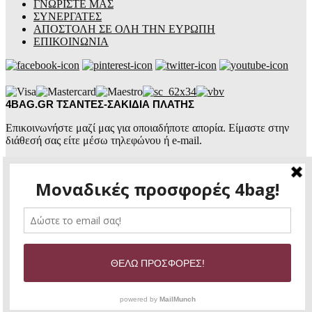
ΓΝΩΡΙΣΤΕ ΜΑΣ
ΣΥΝΕΡΓΑΤΕΣ
ΑΠΟΣΤΟΛΗ ΣΕ ΟΛΗ ΤΗΝ ΕΥΡΩΠΗ
ΕΠΙΚΟΙΝΩΝΙΑ
4BAG.GR ΤΣΑΝΤΕΣ-ΣΑΚΙΔΙΑ ΠΛΑΤΗΣ
Επικοινωνήστε μαζί μας για οποιαδήποτε απορία. Είμαστε στην
διάθεσή σας είτε μέσω τηλεφώνου ή e-mail.
4BAG.GR
ΤΣΑΝΤΕΣ ΕΠΩΝΥΜΕΣ
+30 2441 774460
+30 6987 105070
4bag.gr@gmail.com
Ώρες επικοινωνίας:
Δευτέρα – Παρασκευή:
8:30πμ – 14:30μμ &
Copyright © 2020 |
4BAG.GR
| WEB DESIGN |
SEO