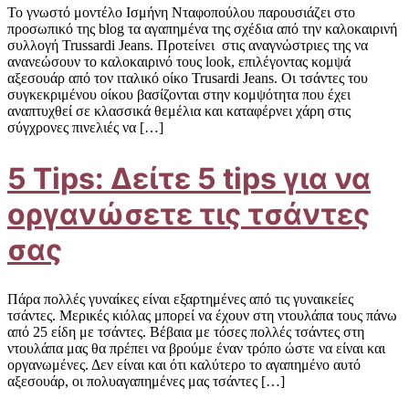
To γνωστό μοντέλο Ισμήνη Νταφοπούλου παρουσιάζει στο
προσωπικό της blog τα αγαπημένα της σχέδια από την καλοκαιρινή
συλλογή Trussardi Jeans. Προτείνει στις αναγνώστριες της να
ανανεώσουν το καλοκαιρινό τους look, επιλέγοντας κομψά
αξεσουάρ από τον ιταλικό οίκο Trusardi Jeans. Οι τσάντες του
συγκεκριμένου οίκου βασίζονται στην κομψότητα που έχει
αναπτυχθεί σε κλασσικά θεμέλια και καταφέρνει χάρη στις
σύγχρονες πινελιές να […]
5 Tips: Δείτε 5 tips για να
οργανώσετε τις τσάντες
σας
Πάρα πολλές γυναίκες είναι εξαρτημένες από τις γυναικείες
τσάντες. Μερικές κιόλας μπορεί να έχουν στη ντουλάπα τους πάνω
από 25 είδη με τσάντες. Βέβαια με τόσες πολλές τσάντες στη
ντουλάπα μας θα πρέπει να βρούμε έναν τρόπο ώστε να είναι και
οργανωμένες. Δεν είναι και ότι καλύτερο το αγαπημένο αυτό
αξεσουάρ, οι πολυαγαπημένες μας τσάντες […]