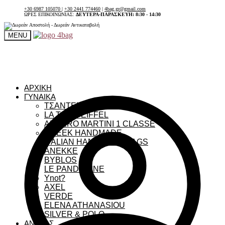
+30 6987 105070
|
+30 2441 774460
|
4bag.gr@gmail.com
ΩΡΕΣ ΕΠΙΚΟΙΝΩΝΙΑΣ:
ΔΕΥΤΕΡΑ-ΠΑΡΑΣΚΕΥΗ: 8:30 - 14:30
MENU
ΑΡΧΙΚΗ
ΓΥΝΑΙΚΑ
ΤΣΑΝΤΕΣ ΓΥΝΑΙΚΕΙΕΣ
LA TOUR EIFFEL
ALVIERO MARTINI 1 CLASSE
GREEK HANDMADE
ITALIAN HANDMADE BAGS
ANEKKE
BYBLOS
LE PANDORINE
Ynot?
AXEL
VERDE
ELENA ATHANASIOU
SILVER & POLO
ΑΝΔΡΑΣ