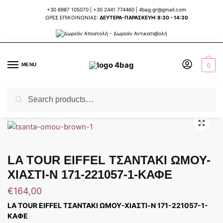
Skip
Skip
+30 6987 105070
|
+30 2441 774460
|
4bag.gr@gmail.com
to
to
ΩΡΕΣ ΕΠΙΚΟΙΝΩΝΙΑΣ:
ΔΕΥΤΕΡΑ-ΠΑΡΑΣΚΕΥΗ: 8:30 - 14:30
navigation
content
MENU
0
Search
Search
Home
ΤΣΑΝΤΕΣ ΓΥΝΑΙΚΕΙΕΣ
ΕΠΩΝΥΜΕΣ ΕΥΡΩΠΑΙΚΕΣ ΤΣΑΝΤΕΣ
LA T
/
/
/
for:
LA TOUR EIFFEL ΤΣΑΝΤΑΚΙ ΩΜΟΥ-
ΧΙΑΣΤΙ-N 171-221057-1-ΚΑΦΕ
€
164,00
LA TOUR EIFFEL ΤΣΑΝΤΑΚΙ ΩΜΟΥ-ΧΙΑΣΤΙ-N 171-221057-1-
ΚΑΦΕ