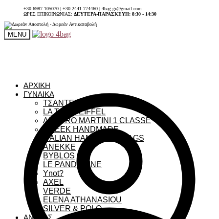
+30 6987 105070
|
+30 2441 774460
|
4bag.gr@gmail.com
ΩΡΕΣ ΕΠΙΚΟΙΝΩΝΙΑΣ:
ΔΕΥΤΕΡΑ-ΠΑΡΑΣΚΕΥΗ: 8:30 - 14:30
MENU
ΑΡΧΙΚΗ
ΓΥΝΑΙΚΑ
ΤΣΑΝΤΕΣ ΓΥΝΑΙΚΕΙΕΣ
LA TOUR EIFFEL
ALVIERO MARTINI 1 CLASSE
GREEK HANDMADE
ITALIAN HANDMADE BAGS
ANEKKE
BYBLOS
LE PANDORINE
Ynot?
AXEL
VERDE
ELENA ATHANASIOU
SILVER & POLO
ΑΝΔΡΑΣ