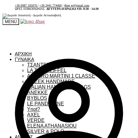
+30 6987 105070
|
+30 2441 774460
|
4bag.gr@gmail.com
ΩΡΕΣ ΕΠΙΚΟΙΝΩΝΙΑΣ:
ΔΕΥΤΕΡΑ-ΠΑΡΑΣΚΕΥΗ: 8:30 - 14:30
MENU
ΑΡΧΙΚΗ
ΓΥΝΑΙΚΑ
ΤΣΑΝΤΕΣ ΓΥΝΑΙΚΕΙΕΣ
LA TOUR EIFFEL
ALVIERO MARTINI 1 CLASSE
GREEK HANDMADE
ITALIAN HANDMADE BAGS
ANEKKE
BYBLOS
LE PANDORINE
Ynot?
AXEL
VERDE
ELENA ATHANASIOU
SILVER & POLO
ΑΝΔΡΑΣ