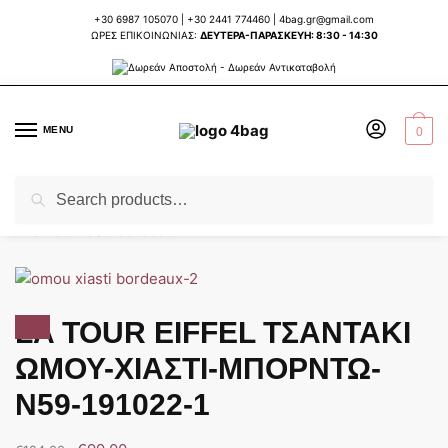
Skip
Skip
+30 6987 105070
|
+30 2441 774460
|
4bag.gr@gmail.com
to
to
ΩΡΕΣ ΕΠΙΚΟΙΝΩΝΙΑΣ:
ΔΕΥΤΕΡΑ-ΠΑΡΑΣΚΕΥΗ: 8:30 - 14:30
navigation
content
MENU
0
Search
Search
Home
ΤΣΑΝΤΕΣ ΓΥΝΑΙΚΕΙΕΣ
ΕΠΩΝΥΜΕΣ ΕΥΡΩΠΑΙΚΕΣ ΤΣΑΝΤΕΣ
LA 
/
/
/
for:
LA TOUR EIFFEL ΤΣΑΝΤΑΚΙ
Sale!
ΩΜΟΥ-ΧΙΑΣΤΙ-ΜΠΟΡΝΤΩ-
N59-191022-1