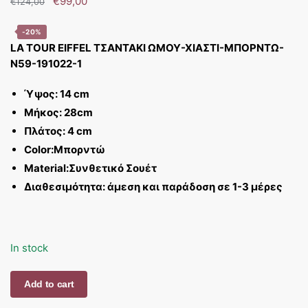
€
99,00
€
124,00
-20%
LA TOUR EIFFEL ΤΣΑΝΤΑΚΙ ΩΜΟΥ-ΧΙΑΣΤΙ-ΜΠΟΡΝΤΩ-
N59-191022-1
Ύψος: 14 cm
Μήκος: 28cm
Πλάτος: 4 cm
Color:Μπορντώ
Material:Συνθετικό Σουέτ
Διαθεσιμότητα: άμεση και παράδοση σε 1-3 μέρες
In stock
LA
Add to cart
TOUR