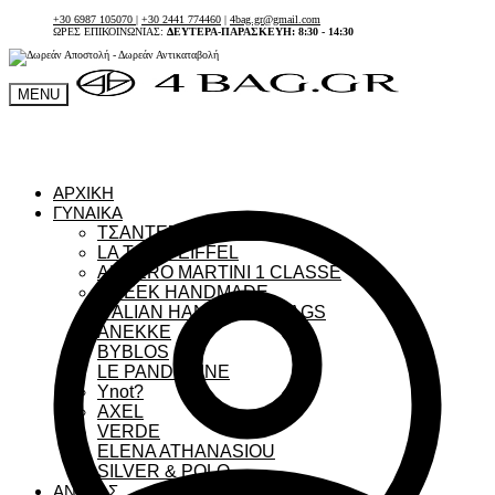
+30 6987 105070
|
+30 2441 774460
|
4bag.gr@gmail.com
ΩΡΕΣ ΕΠΙΚΟΙΝΩΝΙΑΣ:
ΔΕΥΤΕΡΑ-ΠΑΡΑΣΚΕΥΗ: 8:30 - 14:30
MENU
ΑΡΧΙΚΗ
ΓΥΝΑΙΚΑ
ΤΣΑΝΤΕΣ ΓΥΝΑΙΚΕΙΕΣ
LA TOUR EIFFEL
ALVIERO MARTINI 1 CLASSE
GREEK HANDMADE
ITALIAN HANDMADE BAGS
ANEKKE
BYBLOS
LE PANDORINE
Ynot?
AXEL
VERDE
ELENA ATHANASIOU
SILVER & POLO
ΑΝΔΡΑΣ