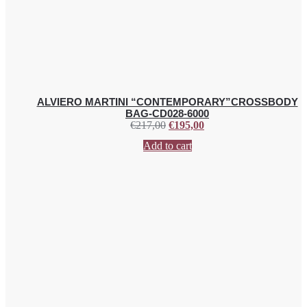
ALVIERO MARTINI “CONTEMPORARY”CROSSBODY
BAG-CD028-6000
€
217,00
€
195,00
Add to cart