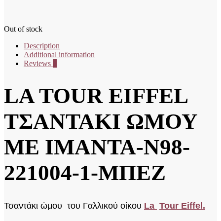
Out of stock
Description
Additional information
Reviews
0
LA TOUR EIFFEL
ΤΣΑΝΤΑΚΙ ΩΜΟΥ
ΜΕ ΙΜΑΝΤΑ-N98-
221004-1-ΜΠΕΖ
Τσαντάκι ώμου του Γαλλικού οίκου
La
Tour E
iffel.