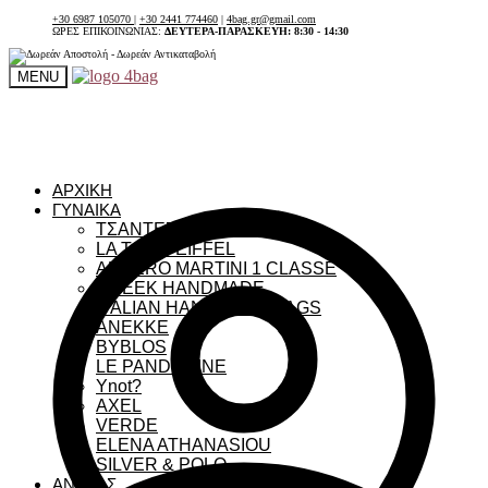
+30 6987 105070
|
+30 2441 774460
|
4bag.gr@gmail.com
ΩΡΕΣ ΕΠΙΚΟΙΝΩΝΙΑΣ:
ΔΕΥΤΕΡΑ-ΠΑΡΑΣΚΕΥΗ: 8:30 - 14:30
MENU
ΑΡΧΙΚΗ
ΓΥΝΑΙΚΑ
ΤΣΑΝΤΕΣ ΓΥΝΑΙΚΕΙΕΣ
LA TOUR EIFFEL
ALVIERO MARTINI 1 CLASSE
GREEK HANDMADE
ITALIAN HANDMADE BAGS
ANEKKE
BYBLOS
LE PANDORINE
Ynot?
AXEL
VERDE
ELENA ATHANASIOU
SILVER & POLO
ΑΝΔΡΑΣ