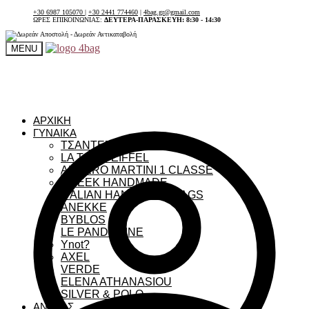
+30 6987 105070
|
+30 2441 774460
|
4bag.gr@gmail.com
ΩΡΕΣ ΕΠΙΚΟΙΝΩΝΙΑΣ:
ΔΕΥΤΕΡΑ-ΠΑΡΑΣΚΕΥΗ: 8:30 - 14:30
MENU
ΑΡΧΙΚΗ
ΓΥΝΑΙΚΑ
ΤΣΑΝΤΕΣ ΓΥΝΑΙΚΕΙΕΣ
LA TOUR EIFFEL
ALVIERO MARTINI 1 CLASSE
GREEK HANDMADE
ITALIAN HANDMADE BAGS
ANEKKE
BYBLOS
LE PANDORINE
Ynot?
AXEL
VERDE
ELENA ATHANASIOU
SILVER & POLO
ΑΝΔΡΑΣ