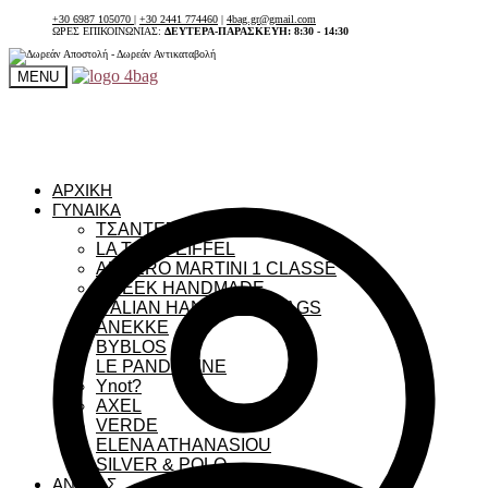
+30 6987 105070
|
+30 2441 774460
|
4bag.gr@gmail.com
ΩΡΕΣ ΕΠΙΚΟΙΝΩΝΙΑΣ:
ΔΕΥΤΕΡΑ-ΠΑΡΑΣΚΕΥΗ: 8:30 - 14:30
MENU
ΑΡΧΙΚΗ
ΓΥΝΑΙΚΑ
ΤΣΑΝΤΕΣ ΓΥΝΑΙΚΕΙΕΣ
LA TOUR EIFFEL
ALVIERO MARTINI 1 CLASSE
GREEK HANDMADE
ITALIAN HANDMADE BAGS
ANEKKE
BYBLOS
LE PANDORINE
Ynot?
AXEL
VERDE
ELENA ATHANASIOU
SILVER & POLO
ΑΝΔΡΑΣ