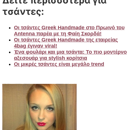
Δείτε περισσότερα για
τσάντες:
Οι τσάντες Greek Handmade στο Πρωινό του
Antenna παρέα με τη Φαίη Σκορδά!
Οι τσάντες Greek Handmade της εταιρείας
4bag έγιναν viral!
Ένα φουλάρι και μια τσάντα: Το πιο μοντέρνο
αξεσουάρ για stylish κορίτσια
Οι μικρές τσάντες είναι μεγάλο trend