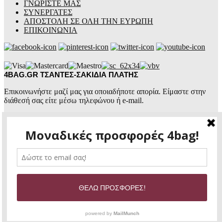
ΓΝΩΡΙΣΤΕ ΜΑΣ
ΣΥΝΕΡΓΑΤΕΣ
ΑΠΟΣΤΟΛΗ ΣΕ ΟΛΗ ΤΗΝ ΕΥΡΩΠΗ
ΕΠΙΚΟΙΝΩΝΙΑ
4BAG.GR ΤΣΑΝΤΕΣ-ΣΑΚΙΔΙΑ ΠΛΑΤΗΣ
Επικοινωνήστε μαζί μας για οποιαδήποτε απορία. Είμαστε στην
διάθεσή σας είτε μέσω τηλεφώνου ή e-mail.
4BAG.GR
ΤΣΑΝΤΕΣ ΕΠΩΝΥΜΕΣ
+30 2441 774460
+30 6987 105070
4bag.gr@gmail.com
Ώρες επικοινωνίας:
Δευτέρα – Παρασκευή:
8:30πμ – 14:30μμ &
Copyright © 2020 |
4BAG.GR
| WEB DESIGN |
SEO