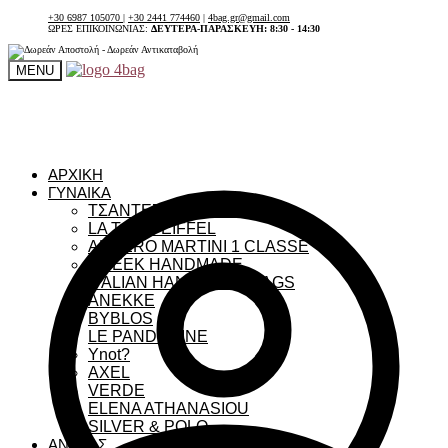
+30 6987 105070
|
+30 2441 774460
|
4bag.gr@gmail.com
ΩΡΕΣ ΕΠΙΚΟΙΝΩΝΙΑΣ:
ΔΕΥΤΕΡΑ-ΠΑΡΑΣΚΕΥΗ: 8:30 - 14:30
MENU
ΑΡΧΙΚΗ
ΓΥΝΑΙΚΑ
ΤΣΑΝΤΕΣ ΓΥΝΑΙΚΕΙΕΣ
LA TOUR EIFFEL
ALVIERO MARTINI 1 CLASSE
GREEK HANDMADE
ITALIAN HANDMADE BAGS
ANEKKE
BYBLOS
LE PANDORINE
Ynot?
AXEL
VERDE
ELENA ATHANASIOU
SILVER & POLO
ΑΝΔΡΑΣ