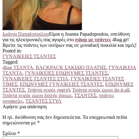
Ιωάννα Παπαδοπούλου
Είμαι η Joanna Papadopoulou, υπεύθυνη
για τις ηλεκτρονικές σας αγορές στο
eshop με τσάντες
4bag.gr!
Βρείτε τις τσάντες των ονείρων σας σε μοναδική ποικιλία και τιμές!
Posted in:
ΓΥΝΑΙΚΕΙΕΣ ΤΣΑΝΤΕΣ
Tagged:
4bag ΤΣΑΝΤΑ
,
BACKPACK ΣΑΚΙΔΙΟ ΠΛΑΤΗΣ
,
ΓΥΝΑΙΚΕΙΑ
ΤΣΑΝΤΑ
,
ΓΥΝΑΙΚΕΙΕΣ ΕΠΩΝΥΜΕΣ ΤΣΑΝΤΕΣ
,
ΓΥΝΑΙΚΕΙΕΣ ΤΣΑΝΤΕΣ ΣΤΙΛ
,
ΓΥΝΑΙΚΕΙΕΣ ΤΣΑΝΤΕΣ
ΤΙΜΕΣ
,
ΕΠΩΝΥΜΕΣ ΓΥΝΑΙΚΕΙΕΣ ΤΣΑΝΤΕΣ
,
ΕΠΩΝΥΜΕΣ
ΤΣΑΝΤΕΣ
,
Τσάντα χειρός χιαστή
,
Τσάντα χειρός ώμου do-it-all
,
Τσάντα χειρός ώμου διπλής όψεως
,
ΤΣΑΝΤΕΣ
,
τσάντες
γυναικείες
,
ΤΣΑΝΤΕΣ ΣΤΥΛ
Αφήστε μια απάντηση
Η ηλ. διεύθυνση σας δεν δημοσιεύεται.
Τα υποχρεωτικά πεδία
σημειώνονται με
*
Σχόλιο
*