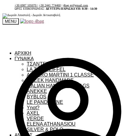
+30 6987 105070
|
+30 2441 774460
|
4bag.gr@gmail.com
ΩΡΕΣ ΕΠΙΚΟΙΝΩΝΙΑΣ:
ΔΕΥΤΕΡΑ-ΠΑΡΑΣΚΕΥΗ: 8:30 - 14:30
MENU
ΑΡΧΙΚΗ
ΓΥΝΑΙΚΑ
ΤΣΑΝΤΕΣ ΓΥΝΑΙΚΕΙΕΣ
LA TOUR EIFFEL
ALVIERO MARTINI 1 CLASSE
GREEK HANDMADE
ITALIAN HANDMADE BAGS
ANEKKE
BYBLOS
LE PANDORINE
Ynot?
AXEL
VERDE
ELENA ATHANASIOU
SILVER & POLO
ΑΝΔΡΑΣ