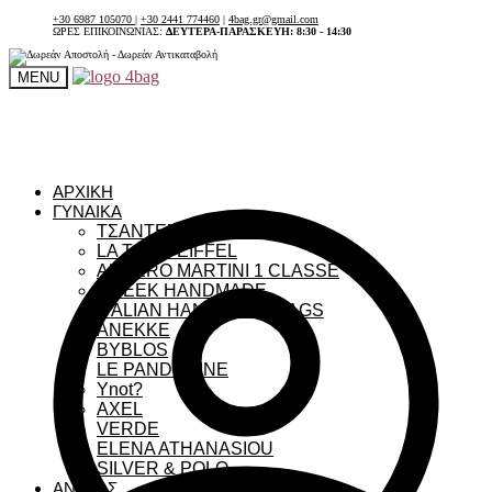
+30 6987 105070
|
+30 2441 774460
|
4bag.gr@gmail.com
ΩΡΕΣ ΕΠΙΚΟΙΝΩΝΙΑΣ:
ΔΕΥΤΕΡΑ-ΠΑΡΑΣΚΕΥΗ: 8:30 - 14:30
MENU
ΑΡΧΙΚΗ
ΓΥΝΑΙΚΑ
ΤΣΑΝΤΕΣ ΓΥΝΑΙΚΕΙΕΣ
LA TOUR EIFFEL
ALVIERO MARTINI 1 CLASSE
GREEK HANDMADE
ITALIAN HANDMADE BAGS
ANEKKE
BYBLOS
LE PANDORINE
Ynot?
AXEL
VERDE
ELENA ATHANASIOU
SILVER & POLO
ΑΝΔΡΑΣ