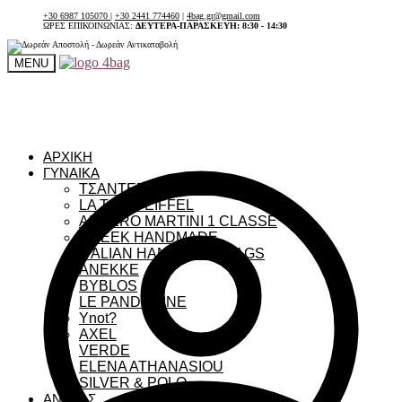
+30 6987 105070
|
+30 2441 774460
|
4bag.gr@gmail.com
ΩΡΕΣ ΕΠΙΚΟΙΝΩΝΙΑΣ:
ΔΕΥΤΕΡΑ-ΠΑΡΑΣΚΕΥΗ: 8:30 - 14:30
MENU
ΑΡΧΙΚΗ
ΓΥΝΑΙΚΑ
ΤΣΑΝΤΕΣ ΓΥΝΑΙΚΕΙΕΣ
LA TOUR EIFFEL
ALVIERO MARTINI 1 CLASSE
GREEK HANDMADE
ITALIAN HANDMADE BAGS
ANEKKE
BYBLOS
LE PANDORINE
Ynot?
AXEL
VERDE
ELENA ATHANASIOU
SILVER & POLO
ΑΝΔΡΑΣ