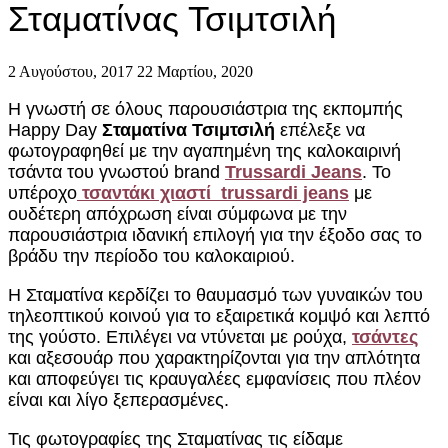
Σταματίνας Τσιμτσιλή
2 Αυγούστου, 2017
22 Μαρτίου, 2020
Η γνωστή σε όλους παρουσιάστρια της εκπομπής
Happy Day
Σταματίνα Τσιμτσιλή
επέλεξε να
φωτογραφηθεί με την αγαπημένη της καλοκαιρινή
τσάντα του γνωστού brand
Trussardi Jeans
. Το
υπέροχο
τσαντάκι χιαστί trussardi jeans
με
ουδέτερη απόχρωση είναι σύμφωνα με την
παρουσιάστρια ιδανική επιλογή για την έξοδο σας το
βράδυ την περίοδο του καλοκαιριού.
Η Σταματίνα κερδίζει το θαυμασμό των γυναικών του
τηλεοπτικού κοινού για το εξαιρετικά κομψό και λεπτό
της γούστο. Επιλέγει να ντύνεται με ρούχα,
τσάντες
και αξεσουάρ που χαρακτηρίζονται για την απλότητα
και αποφεύγει τις κραυγαλέες εμφανίσεις που πλέον
είναι και λίγο ξεπερασμένες.
Τις φωτογραφίες της Σταματίνας τις είδαμε