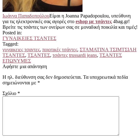
Ιωάννα Παπαδοπούλου
Είμαι η Joanna Papadopoulou, υπεύθυνη
για τις ηλεκτρονικές σας αγορές στο
eshop με τσάντες
4bag.gr!
Βρείτε τις τσάντες των ονείρων σας σε μοναδική ποικιλία και τιμές!
Posted in:
ΓΥΝΑΙΚΕΙΕΣ ΤΣΑΝΤΕΣ
Tagged:
γυναικειες τσαντες
,
ποιοτικές τσάντες
,
ΣΤΑΜΑΤΙΝΑ ΤΣΙΜΤΣΙΛΗ
ΤΣΑΝΤΕΣ
,
ΤΣΑΝΤΕΣ
,
τσάντες trussardi jeans
,
ΤΣΑΝΤΕΣ
ΕΠΩΝΥΜΕΣ
Αφήστε μια απάντηση
Η ηλ. διεύθυνση σας δεν δημοσιεύεται.
Τα υποχρεωτικά πεδία
σημειώνονται με
*
Σχόλιο
*