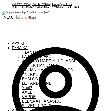
+30 6987 105070
|
+30 2441 774460
|
4bag.gr@gmail.com
ΩΡΕΣ ΕΠΙΚΟΙΝΩΝΙΑΣ:
ΔΕΥΤΕΡΑ-ΠΑΡΑΣΚΕΥΗ: 8:30 - 14:30
MENU
ΑΡΧΙΚΗ
ΓΥΝΑΙΚΑ
ΤΣΑΝΤΕΣ ΓΥΝΑΙΚΕΙΕΣ
LA TOUR EIFFEL
ALVIERO MARTINI 1 CLASSE
GREEK HANDMADE
ITALIAN HANDMADE BAGS
ANEKKE
BYBLOS
LE PANDORINE
Ynot?
AXEL
VERDE
ELENA ATHANASIOU
SILVER & POLO
ΑΝΔΡΑΣ