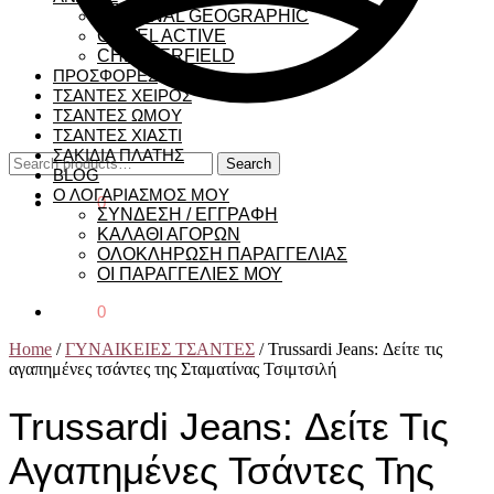
NATIONAL GEOGRAPHIC
CAMEL ACTIVE
CHESTERFIELD
ΠΡΟΣΦΟΡΕΣ
ΤΣΑΝΤΕΣ ΧΕΙΡΟΣ
ΤΣΑΝΤΕΣ ΩΜΟΥ
ΤΣΑΝΤΕΣ ΧΙΑΣΤΙ
ΣΑΚΙΔΙΑ ΠΛΑΤΗΣ
Search
Search
BLOG
for:
Ο ΛΟΓΑΡΙΑΣΜΟΣ ΜΟΥ
€
0,00
0
ΣΥΝΔΕΣΗ / ΕΓΓΡΑΦΗ
ΚΑΛΑΘΙ ΑΓΟΡΩΝ
ΟΛΟΚΛΗΡΩΣΗ ΠΑΡΑΓΓΕΛΙΑΣ
ΟΙ ΠΑΡΑΓΓΕΛΙΕΣ ΜΟΥ
€
0,00
0
Home
/
ΓΥΝΑΙΚΕΙΕΣ ΤΣΑΝΤΕΣ
/
Trussardi Jeans: Δείτε τις
αγαπημένες τσάντες της Σταματίνας Τσιμτσιλή
Trussardi Jeans: Δείτε Τις
Αγαπημένες Τσάντες Της