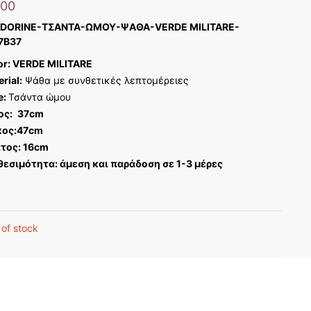
,00
NDORINE-ΤΣΑΝΤΑ-ΩΜΟΥ-ΨΑΘΑ-VERDE MILITARE-
7B37
or: VERDE MILITARE
rial:
Ψάθα με συνθετικές λεπτομέρειες
e:
Τσάντα ώμου
ος:
37cm
ος:47cm
τος: 16
cm
θεσιμότητα: άμεση και παράδοση σε 1-3 μέρες
 of stock