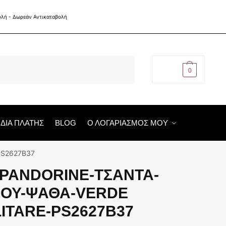
€
0,00
0
ΙΔΙΑ ΠΛΑΤΗΣ
BLOG
Ο ΛΟΓΑΡΙΑΣΜΟΣ ΜΟΥ
PS2627B37
 PANDORINE-ΤΣΑΝΤΑ-
ΟΥ-ΨΑΘΑ-VERDE
LITARE-PS2627B37