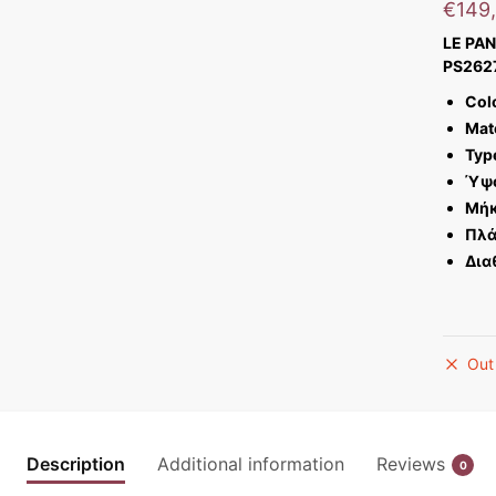
€
149
LE PA
PS262
Col
Mate
Typ
Ύψ
Μήκ
Πλά
Δια
Out
Description
Additional information
Reviews
0