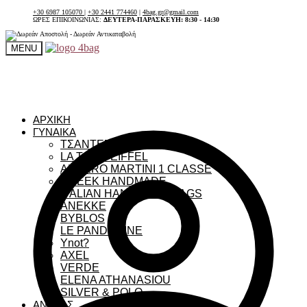
+30 6987 105070
|
+30 2441 774460
|
4bag.gr@gmail.com
ΩΡΕΣ ΕΠΙΚΟΙΝΩΝΙΑΣ:
ΔΕΥΤΕΡΑ-ΠΑΡΑΣΚΕΥΗ: 8:30 - 14:30
MENU
ΑΡΧΙΚΗ
ΓΥΝΑΙΚΑ
ΤΣΑΝΤΕΣ ΓΥΝΑΙΚΕΙΕΣ
LA TOUR EIFFEL
ALVIERO MARTINI 1 CLASSE
GREEK HANDMADE
ITALIAN HANDMADE BAGS
ANEKKE
BYBLOS
LE PANDORINE
Ynot?
AXEL
VERDE
ELENA ATHANASIOU
SILVER & POLO
ΑΝΔΡΑΣ