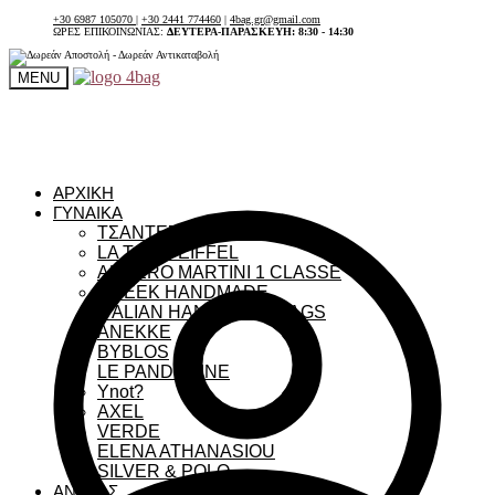
+30 6987 105070
|
+30 2441 774460
|
4bag.gr@gmail.com
ΩΡΕΣ ΕΠΙΚΟΙΝΩΝΙΑΣ:
ΔΕΥΤΕΡΑ-ΠΑΡΑΣΚΕΥΗ: 8:30 - 14:30
MENU
ΑΡΧΙΚΗ
ΓΥΝΑΙΚΑ
ΤΣΑΝΤΕΣ ΓΥΝΑΙΚΕΙΕΣ
LA TOUR EIFFEL
ALVIERO MARTINI 1 CLASSE
GREEK HANDMADE
ITALIAN HANDMADE BAGS
ANEKKE
BYBLOS
LE PANDORINE
Ynot?
AXEL
VERDE
ELENA ATHANASIOU
SILVER & POLO
ΑΝΔΡΑΣ