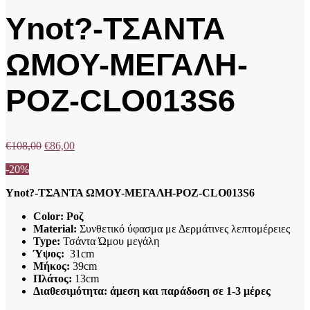
Ynot?-ΤΣΑΝΤΑ
ΩΜΟΥ-ΜΕΓΑΛΗ-
ΡΟΖ-CLO013S6
€
108,00
€
86,00
-20%
Ynot?-ΤΣΑΝΤΑ ΩΜΟΥ-ΜΕΓΑΛΗ-ΡΟΖ-CLO013S6
Color: Ροζ
Material:
Συνθετικό ύφασμα με Δερμάτινες λεπτομέρειες
Type:
Τσάντα Ώμου μεγάλη
Ύψος:
31cm
Μήκος:
39cm
Πλάτος:
13cm
Διαθεσιμότητα: άμεση και παράδοση σε 1-3 μέρες