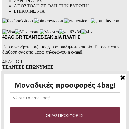
ΣΥΝΕΡΓΑΤΕΣ
ΑΠΟΣΤΟΛΗ ΣΕ ΟΛΗ ΤΗΝ ΕΥΡΩΠΗ
ΕΠΙΚΟΙΝΩΝΙΑ
4BAG.GR ΤΣΑΝΤΕΣ-ΣΑΚΙΔΙΑ ΠΛΑΤΗΣ
Επικοινωνήστε μαζί μας για οποιαδήποτε απορία. Είμαστε στην
διάθεσή σας είτε μέσω τηλεφώνου ή e-mail.
4BAG.GR
ΤΣΑΝΤΕΣ ΕΠΩΝΥΜΕΣ
+30 2441 774460
+30 6987 105070
4bag.gr@gmail.com
Ώρες επικοινωνίας:
Δευτέρα – Παρασκευή:
8:30πμ – 14:30μμ &
Copyright © 2020 |
4BAG.GR
| WEB DESIGN |
SEO