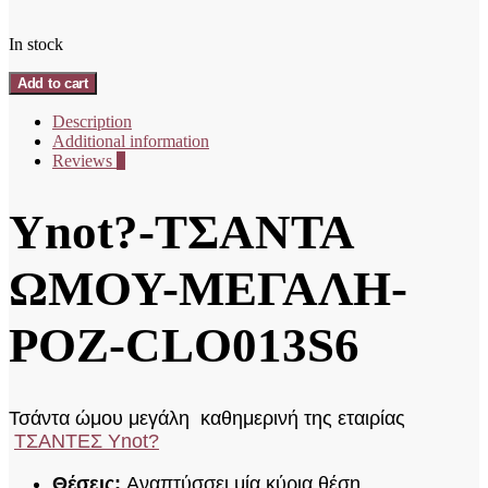
In stock
Ynot?
Add to cart
-ΤΣΑΝΤΑ
ΩΜΟΥ-
Description
ΜΕΓΑΛΗ-
Additional information
ΡΟΖ-
Reviews
0
CLO013S6
quantity
Ynot?-ΤΣΑΝΤΑ
ΩΜΟΥ-ΜΕΓΑΛΗ-
ΡΟΖ-CLO013S6
Τσάντα ώμου μεγάλη καθημερινή της εταιρίας
ΤΣΑΝΤΕΣ Ynot?
Θέσεις:
Αναπτύσσει μία κύρια θέση