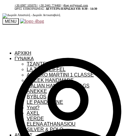
+30 6987 105070
|
+30 2441 774460
|
4bag.gr@gmail.com
ΩΡΕΣ ΕΠΙΚΟΙΝΩΝΙΑΣ:
ΔΕΥΤΕΡΑ-ΠΑΡΑΣΚΕΥΗ: 8:30 - 14:30
MENU
ΑΡΧΙΚΗ
ΓΥΝΑΙΚΑ
ΤΣΑΝΤΕΣ ΓΥΝΑΙΚΕΙΕΣ
LA TOUR EIFFEL
ALVIERO MARTINI 1 CLASSE
GREEK HANDMADE
ITALIAN HANDMADE BAGS
ANEKKE
BYBLOS
LE PANDORINE
Ynot?
AXEL
VERDE
ELENA ATHANASIOU
SILVER & POLO
ΑΝΔΡΑΣ