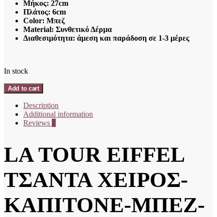
Μήκος: 27cm
Πλάτος: 6cm
Color: Μπεζ
Material: Συνθετικό Δέρμα
Διαθεσιμότητα: άμεση και παράδοση σε 1-3 μέρες
In stock
LA
Add to cart
TOUR
EIFFEL
Description
ΤΣΑΝΤΑ
Additional information
ΧΕΙΡΟΣ-
Reviews
0
ΚΑΠΙΤΟΝΕ-
ΜΠΕΖ-
LA TOUR EIFFEL
N60-
251015-
1
ΤΣΑΝΤΑ ΧΕΙΡΟΣ-
quantity
ΚΑΠΙΤΟΝΕ-ΜΠΕΖ-