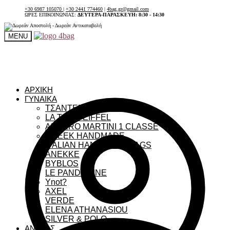
+30 6987 105070
|
+30 2441 774460
|
4bag.gr@gmail.com
ΩΡΕΣ ΕΠΙΚΟΙΝΩΝΙΑΣ:
ΔΕΥΤΕΡΑ-ΠΑΡΑΣΚΕΥΗ: 8:30 - 14:30
MENU
ΑΡΧΙΚΗ
ΓΥΝΑΙΚΑ
ΤΣΑΝΤΕΣ ΓΥΝΑΙΚΕΙΕΣ
LA TOUR EIFFEL
ALVIERO MARTINI 1 CLASSE
GREEK HANDMADE
ITALIAN HANDMADE BAGS
ANEKKE
BYBLOS
LE PANDORINE
Ynot?
AXEL
VERDE
ELENA ATHANASIOU
SILVER & POLO
ΑΝΔΡΑΣ