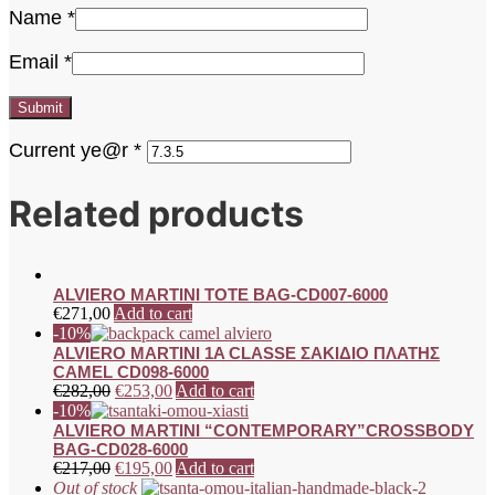
Name
*
Email
*
Current ye@r
*
Related products
ALVIERO MARTINI TOTE BAG-CD007-6000
€
271,00
Add to cart
-10%
ALVIERO MARTINI 1A CLASSE ΣΑΚΙΔΙΟ ΠΛΑΤΗΣ
CAMEL CD098-6000
€
282,00
€
253,00
Add to cart
-10%
ALVIERO MARTINI “CONTEMPORARY”CROSSBODY
BAG-CD028-6000
€
217,00
€
195,00
Add to cart
Out of stock