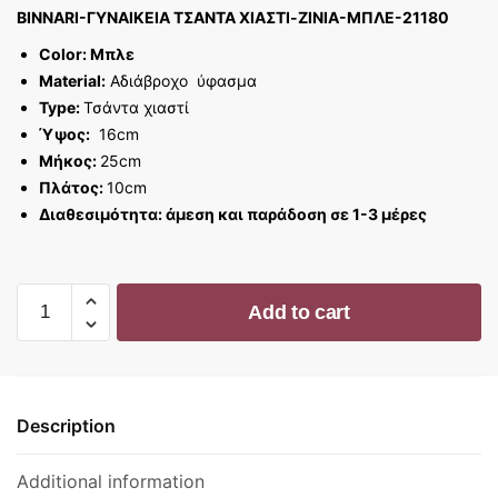
BINNARI-ΓΥΝΑΙΚΕΙΑ ΤΣΑΝΤΑ ΧΙΑΣΤΙ-ZINIA-ΜΠΛΕ-21180
Color: Μπλε
Material:
Αδιάβροχο ύφασμα
Type:
Τσάντα χιαστί
Ύψος:
16cm
Μήκος:
25cm
Πλάτος:
10cm
Διαθεσιμότητα: άμεση και παράδοση σε 1-3 μέρες
BINNARI-
Add to cart
ΓΥΝΑΙΚΕΙΑ
ΤΣΑΝΤΑ
ΧΙΑΣΤΙ-
ZINIA-
Description
ΜΠΛΕ-21180
quantity
Additional information