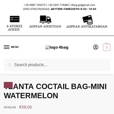
Skip
Skip
+30 6987 105070
|
+30 2441 774460
|
4bag.gr@gmail.com
to
to
ΩΡΕΣ ΕΠΙΚΟΙΝΩΝΙΑΣ:
ΔΕΥΤΕΡΑ-ΠΑΡΑΣΚΕΥΗ: 8:30 - 14:30
navigation
content
MENU
0
Search
Search
Home
ΤΣΑΝΤΕΣ ΓΥΝΑΙΚΕΙΕΣ
ELENA ATHANASIOU
ΤΣΑΝΤΑ COCTAIL BAG-MINI WATERMELON
/
/
/
for:
ΤΣΑΝΤΑ COCTAIL BAG-MINI
Sale!
WATERMELON
€
59,00
€
119,00