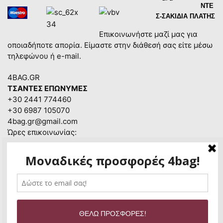
ΝΤΕ
Σ-ΣΑΚΙΔΙΑ ΠΛΑΤΗΣ
Επικοινωνήστε μαζί μας για
οποιαδήποτε απορία. Είμαστε στην διάθεσή σας είτε μέσω
τηλεφώνου ή e-mail.
4BAG.GR
ΤΣΑΝΤΕΣ ΕΠΩΝΥΜΕΣ
+30 2441 774460
+30 6987 105070
4bag.gr@gmail.com
Ώρες επικοινωνίας:
Δευτέρα – Παρασκευή:
8:30πμ – 14:30μμ &
Copyright © 2020 |
4BAG.GR
| WEB DESIGN |
SEO