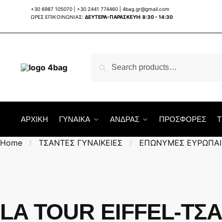
Skip
Skip
+30 6987 105070
|
+30 2441 774460
|
4bag.gr@gmail.com
to
to
ΩΡΕΣ ΕΠΙΚΟΙΝΩΝΙΑΣ:
ΔΕΥΤΕΡΑ-ΠΑΡΑΣΚΕΥΗ: 8:30 - 14:30
navigation
content
Search
Search
for:
ΑΡΧΙΚΗ
ΓΥΝΑΙΚΑ
ΑΝΔΡΑΣ
ΠΡΟΣΦΟΡΕΣ
Τ
Home
ΤΣΑΝΤΕΣ ΓΥΝΑΙΚΕΙΕΣ
ΕΠΩΝΥΜΕΣ ΕΥΡΩΠΑΙ
/
/
LA TOUR EIFFEL-ΤΣ