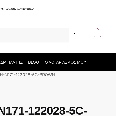
€
0,00
0
ΙΔΙΑ ΠΛΑΤΗΣ
BLOG
Ο ΛΟΓΑΡΙΑΣΜΟΣ ΜΟΥ
ΛΗ-Ν171-122028-5C-BROWN
171-122028-5C-