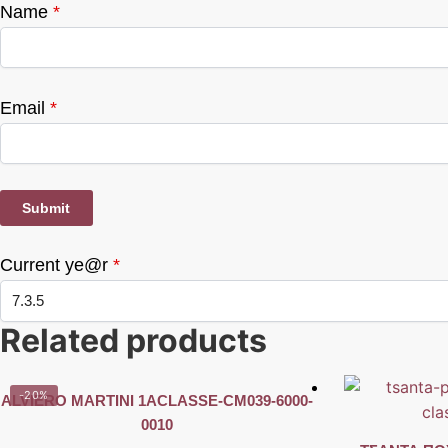
Name
*
Email
*
Current ye@r
*
Related products
-20%
ALVIERO MARTINI 1ACLASSE-CM039-6000-
0010