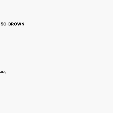
8-5C-BROWN
ειες