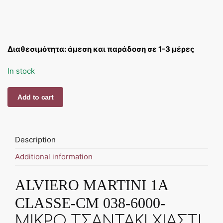
Διαθεσιμότητα: άμεση και παράδοση σε 1-3 μέρες
In stock
ALVIERO
Add to cart
MARTINI
1A
CLASSE-
Description
CM
038-
Additional information
6000-
ΜΙΚΡΟ
ALVIERO MARTINI 1A
ΤΣΑΝΤΑΚΙ
CLASSE-CM 038-6000-
ΧΙΑΣΤΙ
quantity
ΜΙΚΡΟ ΤΣΑΝΤΑΚΙ ΧΙΑΣΤΙ