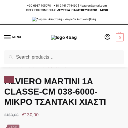
Skip
Skip
+30 6987 105070
|
+30 2441 774460
|
4bag.gr@gmail.com
to
to
ΩΡΕΣ ΕΠΙΚΟΙΝΩΝΙΑΣ:
ΔΕΥΤΕΡΑ-ΠΑΡΑΣΚΕΥΗ: 8:30 - 14:30
navigation
content
MENU
0
Search
Search
Home
ΤΣΑΝΤΕΣ ΓΥΝΑΙΚΕΙΕΣ
ΕΠΩΝΥΜΕΣ ΕΥΡΩΠΑΙΚΕΣ ΤΣΑΝΤΕΣ
ALVI
/
/
/
for:
ALVIERO MARTINI 1A
Sale!
CLASSE-CM 038-6000-
ΜΙΚΡΟ ΤΣΑΝΤΑΚΙ ΧΙΑΣΤΙ
€
130,00
€
163,00
-20%