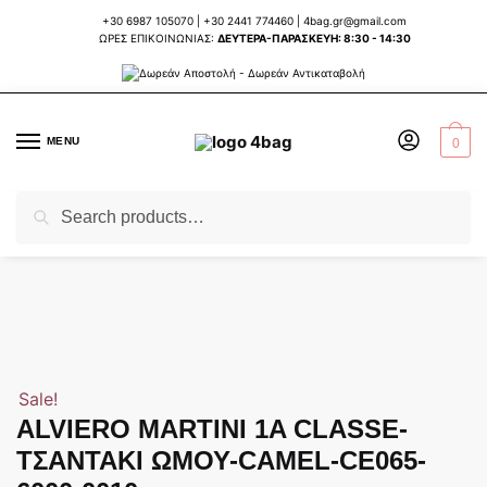
Skip
Skip
+30 6987 105070
|
+30 2441 774460
|
4bag.gr@gmail.com
to
to
ΩΡΕΣ ΕΠΙΚΟΙΝΩΝΙΑΣ:
ΔΕΥΤΕΡΑ-ΠΑΡΑΣΚΕΥΗ: 8:30 - 14:30
navigation
content
MENU
0
Search
Search
Home
ΤΣΑΝΤΕΣ ΓΥΝΑΙΚΕΙΕΣ
ΕΠΩΝΥΜΕΣ ΕΥΡΩΠΑΙΚΕΣ ΤΣΑΝΤΕΣ
ALV
/
/
/
for:
Sale!
ALVIERO MARTINI 1A CLASSE-
ΤΣΑΝΤΑΚΙ ΩΜΟΥ-CAMEL-CE065-