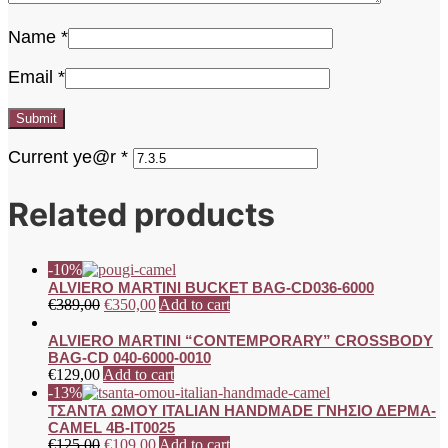
Name
*
Email
*
Current ye@r
*
Related products
-10%
ALVIERO MARTINI BUCKET BAG-CD036-6000
€
389,00
€
350,00
Add to cart
ALVIERO MARTINI “CONTEMPORARY” CROSSBODY
BAG-CD 040-6000-0010
€
129,00
Add to cart
-13%
ΤΣΑΝΤΑ ΩΜΟΥ ITALIAN HANDMADE ΓΝΗΣΙΟ ΔΕΡΜΑ-
CAMEL 4B-IT0025
€
125,00
€
109,00
Add to cart