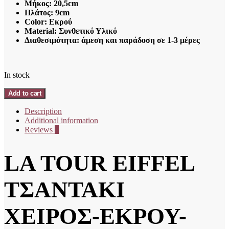
Μήκος: 20,5cm
Πλάτος: 9cm
Color: Εκρού
Material: Συνθετικό Υλικό
Διαθεσιμότητα: άμεση και παράδοση σε 1-3 μέρες
In stock
LA
Add to cart
TOUR
EIFFEL
Description
ΤΣΑΝΤΑΚΙ
Additional information
ΧΕΙΡΟΣ-
Reviews
0
ΕΚΡΟΥ-
N36-
LA TOUR EIFFEL
251011-
1
quantity
ΤΣΑΝΤΑΚΙ
ΧΕΙΡΟΣ-ΕΚΡΟΥ-