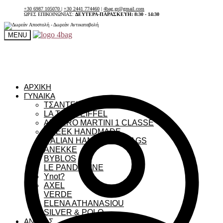
+30 6987 105070
|
+30 2441 774460
|
4bag.gr@gmail.com
ΩΡΕΣ ΕΠΙΚΟΙΝΩΝΙΑΣ:
ΔΕΥΤΕΡΑ-ΠΑΡΑΣΚΕΥΗ: 8:30 - 14:30
MENU
ΑΡΧΙΚΗ
ΓΥΝΑΙΚΑ
ΤΣΑΝΤΕΣ ΓΥΝΑΙΚΕΙΕΣ
LA TOUR EIFFEL
ALVIERO MARTINI 1 CLASSE
GREEK HANDMADE
ITALIAN HANDMADE BAGS
ANEKKE
BYBLOS
LE PANDORINE
Ynot?
AXEL
VERDE
ELENA ATHANASIOU
SILVER & POLO
ΑΝΔΡΑΣ