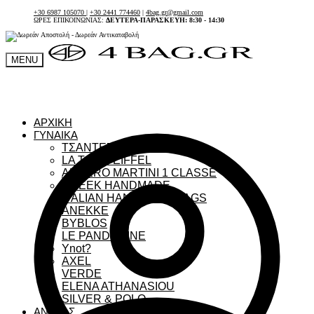
+30 6987 105070
|
+30 2441 774460
|
4bag.gr@gmail.com
ΩΡΕΣ ΕΠΙΚΟΙΝΩΝΙΑΣ:
ΔΕΥΤΕΡΑ-ΠΑΡΑΣΚΕΥΗ: 8:30 - 14:30
MENU
ΑΡΧΙΚΗ
ΓΥΝΑΙΚΑ
ΤΣΑΝΤΕΣ ΓΥΝΑΙΚΕΙΕΣ
LA TOUR EIFFEL
ALVIERO MARTINI 1 CLASSE
GREEK HANDMADE
ITALIAN HANDMADE BAGS
ANEKKE
BYBLOS
LE PANDORINE
Ynot?
AXEL
VERDE
ELENA ATHANASIOU
SILVER & POLO
ΑΝΔΡΑΣ