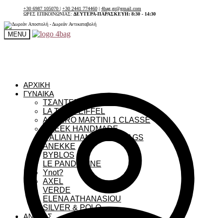
+30 6987 105070
|
+30 2441 774460
|
4bag.gr@gmail.com
ΩΡΕΣ ΕΠΙΚΟΙΝΩΝΙΑΣ:
ΔΕΥΤΕΡΑ-ΠΑΡΑΣΚΕΥΗ: 8:30 - 14:30
MENU
ΑΡΧΙΚΗ
ΓΥΝΑΙΚΑ
ΤΣΑΝΤΕΣ ΓΥΝΑΙΚΕΙΕΣ
LA TOUR EIFFEL
ALVIERO MARTINI 1 CLASSE
GREEK HANDMADE
ITALIAN HANDMADE BAGS
ANEKKE
BYBLOS
LE PANDORINE
Ynot?
AXEL
VERDE
ELENA ATHANASIOU
SILVER & POLO
ΑΝΔΡΑΣ