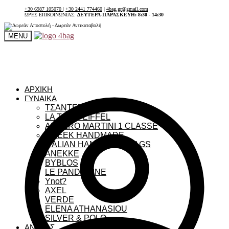
+30 6987 105070
|
+30 2441 774460
|
4bag.gr@gmail.com
ΩΡΕΣ ΕΠΙΚΟΙΝΩΝΙΑΣ:
ΔΕΥΤΕΡΑ-ΠΑΡΑΣΚΕΥΗ: 8:30 - 14:30
MENU
ΑΡΧΙΚΗ
ΓΥΝΑΙΚΑ
ΤΣΑΝΤΕΣ ΓΥΝΑΙΚΕΙΕΣ
LA TOUR EIFFEL
ALVIERO MARTINI 1 CLASSE
GREEK HANDMADE
ITALIAN HANDMADE BAGS
ANEKKE
BYBLOS
LE PANDORINE
Ynot?
AXEL
VERDE
ELENA ATHANASIOU
SILVER & POLO
ΑΝΔΡΑΣ