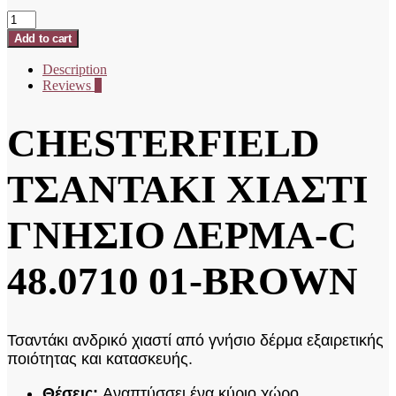
CHESTERFIELD
ΤΣΑΝΤΑΚΙ
Add to cart
ΧΙΑΣΤΙ
ΓΝΗΣΙΟ
Description
ΔΕΡΜΑ-
Reviews
0
C
48.0710
01-
CHESTERFIELD
BROWN
quantity
ΤΣΑΝΤΑΚΙ ΧΙΑΣΤΙ
ΓΝΗΣΙΟ ΔΕΡΜΑ-C
48.0710 01-BROWN
Τσαντάκι ανδρικό χιαστί από γνήσιο δέρμα εξαιρετικής
ποιότητας και κατασκευής.
Θέσεις:
Αναπτύσσει ένα κύριο χώρο