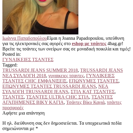
Ιωάννα Παπαδοπούλου
Είμαι η Joanna Papadopoulou, υπεύθυνη
για τις ηλεκτρονικές σας αγορές στο
eshop με τσάντες
4bag.gr!
Βρείτε τις τσάντες των ονείρων σας σε μοναδική ποικιλία και τιμές!
Posted in:
ΓΥΝΑΙΚΕΙΕΣ ΤΣΑΝΤΕΣ
Tagged:
TRUSSARDI JEANS SUMMER 2018
,
TRUSSARDI JEANS
ΝΕΑ ΣΥΛΛΟΓΗ 2018
,
γυναικειες τσαντες
,
ΓΥΝΑΙΚΕΙΕΣ
ΤΣΑΝΤΕΣ CHIC ΕΜΦΑΝΙΣΕΙΣ
,
ΕΠΩΝΥΜΕΣ ΤΣΑΝΤΕΣ
,
ΕΠΩΝΥΜΕΣ ΤΣΑΝΤΕΣ TRUSSARDI JEANS
,
ΝΕΑ
ΣΥΛΛΟΓΗ TRUSSARDI JEANS
,
ΣΤΙΛ ΚΑΤ ΤΣΑΝΤΕΣ
,
ΤΣΑΝΤΕΣ
,
ΤΣΑΝΤΕΣ ULTRA CHIC ΣΤΙΛ
,
ΤΣΑΝΤΕΣ
ΑΓΑΠΗΜΕΝΕΣ ΒΙΚΥ ΚΑΓΙΑ
,
Τσάντες Βίκυ Καγιά
,
τσάντες
προσφορές
Αφήστε μια απάντηση
Η ηλ. διεύθυνση σας δεν δημοσιεύεται.
Τα υποχρεωτικά πεδία
σημειώνονται με
*