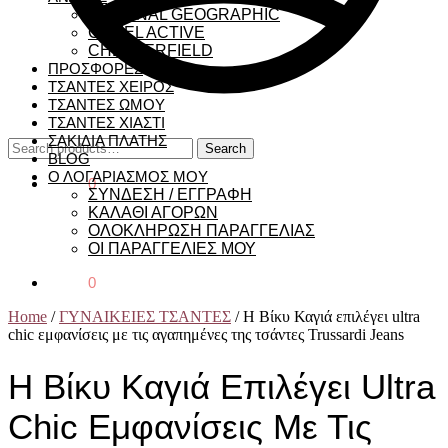
NATIONAL GEOGRAPHIC
CAMEL ACTIVE
CHESTERFIELD
ΠΡΟΣΦΟΡΕΣ
ΤΣΑΝΤΕΣ ΧΕΙΡΟΣ
ΤΣΑΝΤΕΣ ΩΜΟΥ
ΤΣΑΝΤΕΣ ΧΙΑΣΤΙ
ΣΑΚΙΔΙΑ ΠΛΑΤΗΣ
Search
Search
BLOG
for:
Ο ΛΟΓΑΡΙΑΣΜΟΣ ΜΟΥ
€
0,00
0
ΣΥΝΔΕΣΗ / ΕΓΓΡΑΦΗ
ΚΑΛΑΘΙ ΑΓΟΡΩΝ
ΟΛΟΚΛΗΡΩΣΗ ΠΑΡΑΓΓΕΛΙΑΣ
ΟΙ ΠΑΡΑΓΓΕΛΙΕΣ ΜΟΥ
€
0,00
0
Home
/
ΓΥΝΑΙΚΕΙΕΣ ΤΣΑΝΤΕΣ
/
H Βίκυ Καγιά επιλέγει ultra
chic εμφανίσεις με τις αγαπημένες της τσάντες Trussardi Jeans
H Βίκυ Καγιά Επιλέγει Ultra
Chic Εμφανίσεις Με Τις