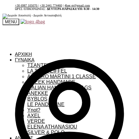
+30 6987 105070
|
+30 2441 774460
|
4bag.gr@gmail.com
ΩΡΕΣ ΕΠΙΚΟΙΝΩΝΙΑΣ:
ΔΕΥΤΕΡΑ-ΠΑΡΑΣΚΕΥΗ: 8:30 - 14:30
MENU
ΑΡΧΙΚΗ
ΓΥΝΑΙΚΑ
ΤΣΑΝΤΕΣ ΓΥΝΑΙΚΕΙΕΣ
LA TOUR EIFFEL
ALVIERO MARTINI 1 CLASSE
GREEK HANDMADE
ITALIAN HANDMADE BAGS
ANEKKE
BYBLOS
LE PANDORINE
Ynot?
AXEL
VERDE
ELENA ATHANASIOU
SILVER & POLO
ΑΝΔΡΑΣ