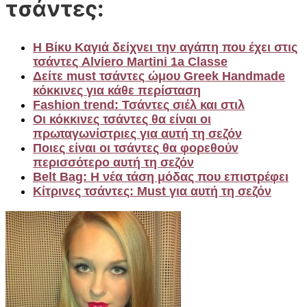
τσάντες:
Η Βίκυ Καγιά δείχνει την αγάπη που έχει στις
τσάντες Alviero Martini 1a Classe
Δείτε must τσάντες ώμου Greek Handmade
κόκκινες για κάθε περίσταση
Fashion trend: Τσάντες σιέλ και στιλ
Οι κόκκινες τσάντες θα είναι οι
πρωταγωνίστριες για αυτή τη σεζόν
Ποιες είναι οι τσάντες θα φορεθούν
περισσότερο αυτή τη σεζόν
Belt Bag: Η νέα τάση μόδας που επιστρέφει
Κίτρινες τσάντες: Must για αυτή τη σεζόν