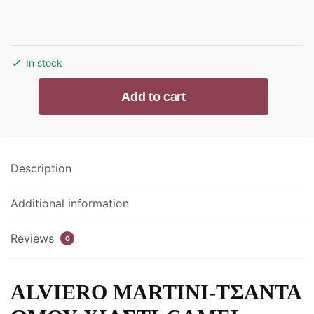
In stock
ALVIERO
Add to cart
MARTINI-
ΤΣΑΝΤΑ
ΩΜΟΥ
ΧΙΑΣΤΙ-
Description
CAMEL-
CE057-
Additional information
6000-
0010
quantity
Reviews
0
ALVIERO MARTINI-ΤΣΑΝΤΑ