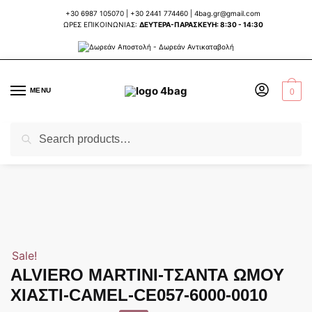
Skip
Skip
+30 6987 105070
|
+30 2441 774460
|
4bag.gr@gmail.com
to
to
ΩΡΕΣ ΕΠΙΚΟΙΝΩΝΙΑΣ:
ΔΕΥΤΕΡΑ-ΠΑΡΑΣΚΕΥΗ: 8:30 - 14:30
navigation
content
MENU
0
Search
Search
Home
ΤΣΑΝΤΕΣ ΓΥΝΑΙΚΕΙΕΣ
ΕΠΩΝΥΜΕΣ ΕΥΡΩΠΑΙΚΕΣ ΤΣΑΝΤΕΣ
ALV
/
/
/
for:
Sale!
ALVIERO MARTINI-ΤΣΑΝΤΑ ΩΜΟΥ
ΧΙΑΣΤΙ-CAMEL-CE057-6000-0010