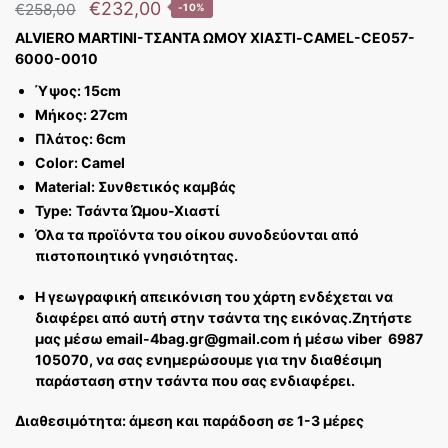
€
232,00
€
258,00
-10%
ALVIERO MARTINI-ΤΣΑΝΤΑ ΩΜΟΥ ΧΙΑΣΤΙ-CAMEL-CE057-
6000-0010
Ύψος: 15cm
Μήκος: 27cm
Πλάτος: 6cm
Color: Camel
Material: Συνθετικός καμβάς
Type:
Τσάντα Ώμου-Χιαστί
Όλα τα προϊόντα του οίκου συνοδεύονται από
πιστοποιητικό γνησιότητας.
Η γεωγραφική απεικόνιση του χάρτη ενδέχεται να
διαφέρει από αυτή στην τσάντα της εικόνας.
Ζητήστε
μας μέσω email-4bag.gr@gmail.com ή μέσω viber 6987
105070, να σας ενημερώσουμε για την διαθέσιμη
παράσταση στην τσάντα που σας ενδιαφέρει.
Διαθεσιμότητα: άμεση και παράδοση σε 1-3 μέρες