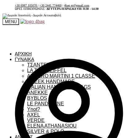
+30 6987 105070
|
+30 2441 774460
|
4bag.gr@gmail.com
ΩΡΕΣ ΕΠΙΚΟΙΝΩΝΙΑΣ:
ΔΕΥΤΕΡΑ-ΠΑΡΑΣΚΕΥΗ: 8:30 - 14:30
MENU
ΑΡΧΙΚΗ
ΓΥΝΑΙΚΑ
ΤΣΑΝΤΕΣ ΓΥΝΑΙΚΕΙΕΣ
LA TOUR EIFFEL
ALVIERO MARTINI 1 CLASSE
GREEK HANDMADE
ITALIAN HANDMADE BAGS
ANEKKE
BYBLOS
LE PANDORINE
Ynot?
AXEL
VERDE
ELENA ATHANASIOU
SILVER & POLO
ΑΝΔΡΑΣ