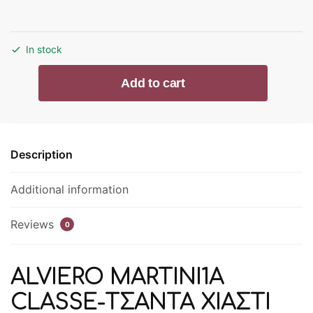
In stock
ALVIERO
Add to cart
MARTINI1A
CLASSE-
ΤΣΑΝΤΑ
ΧΙΑΣΤΙ
Description
ΜΕ
ΙΜΑΝΤΑ-
Additional information
CAMEL-
CE055-
6000-
Reviews
0
0010
quantity
ALVIERO MARTINI1A
CLASSE-ΤΣΑΝΤΑ ΧΙΑΣΤΙ