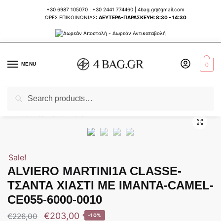
Skip
Skip
+30 6987 105070
|
+30 2441 774460
|
4bag.gr@gmail.com
to
to
ΩΡΕΣ ΕΠΙΚΟΙΝΩΝΙΑΣ:
ΔΕΥΤΕΡΑ-ΠΑΡΑΣΚΕΥΗ: 8:30 - 14:30
navigation
content
MENU
0
Search
Search
Home
ΤΣΑΝΤΕΣ ΓΥΝΑΙΚΕΙΕΣ
ΕΠΩΝΥΜΕΣ ΕΥΡΩΠΑΙΚΕΣ ΤΣΑΝΤΕΣ
ALV
/
/
/
for:
Sale!
ALVIERO MARTINI1A CLASSE-
ΤΣΑΝΤΑ ΧΙΑΣΤΙ ΜΕ ΙΜΑΝΤΑ-CAMEL-
CE055-6000-0010
€
203,00
€
226,00
-10%