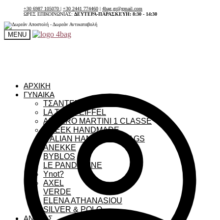
+30 6987 105070
|
+30 2441 774460
|
4bag.gr@gmail.com
ΩΡΕΣ ΕΠΙΚΟΙΝΩΝΙΑΣ:
ΔΕΥΤΕΡΑ-ΠΑΡΑΣΚΕΥΗ: 8:30 - 14:30
MENU
ΑΡΧΙΚΗ
ΓΥΝΑΙΚΑ
ΤΣΑΝΤΕΣ ΓΥΝΑΙΚΕΙΕΣ
LA TOUR EIFFEL
ALVIERO MARTINI 1 CLASSE
GREEK HANDMADE
ITALIAN HANDMADE BAGS
ANEKKE
BYBLOS
LE PANDORINE
Ynot?
AXEL
VERDE
ELENA ATHANASIOU
SILVER & POLO
ΑΝΔΡΑΣ