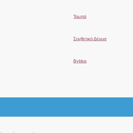
Ταμπά
Συνθετικό Δέρμα
Byblos