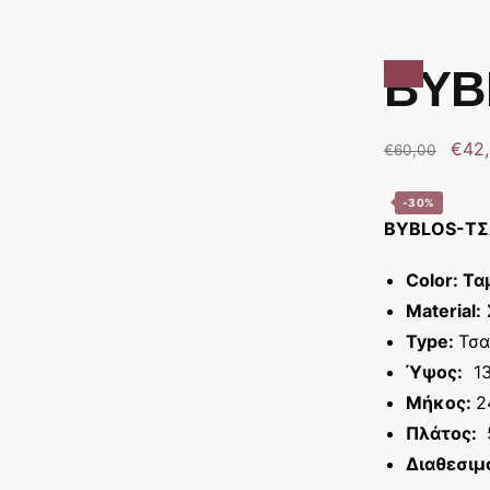
BYB
Sale!
€
42
€
60,00
-30%
BYBLOS-ΤΣ
Color: Τ
Material:
Type:
Τσα
Ύψος:
13
Μήκος:
2
Πλάτος:
Διαθεσιμ