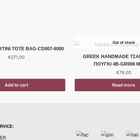
Out of stock
TINI TOTE BAG-CD007-6000
GREEK HANDMADE ΤΣΑ
€
271,00
ΠΟΥΓΚΙ 4B-GR006 
€
79,00
Add to cart
Read more
RVICE:
ER