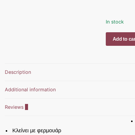
In stock
BYBLOS-
Add to car
ΤΣΑΝΤΑΚΙ
ΧΙΑΣΤΙ-
ΤΑΜΠΑ-
BYBS64A14
Description
quantity
Additional information
Reviews
0
Κλείνει με φερμουάρ