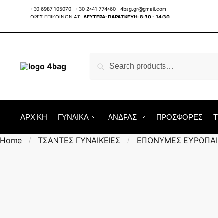
Skip
Skip
+30 6987 105070
|
+30 2441 774460
|
4bag.gr@gmail.com
to
to
ΩΡΕΣ ΕΠΙΚΟΙΝΩΝΙΑΣ:
ΔΕΥΤΕΡΑ-ΠΑΡΑΣΚΕΥΗ: 8:30 - 14:30
navigation
content
Search
Search
for:
ΑΡΧΙΚΗ
ΓΥΝΑΙΚΑ
ΑΝΔΡΑΣ
ΠΡΟΣΦΟΡΕΣ
Τ
Home
ΤΣΑΝΤΕΣ ΓΥΝΑΙΚΕΙΕΣ
ΕΠΩΝΥΜΕΣ ΕΥΡΩΠΑΙ
/
/