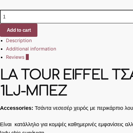
LA
TOUR
EIFFEL
Add to cart
ΤΣΑΝΤΑΚΙ
Description
ΧΙΑΣΤΙ-
Additional information
ΝΕΣΕΣΕΡ-
Reviews
0
N
856-
LA TOUR EIFFEL ΤΣΑ
191007-
1LJ-
1LJ-ΜΠΕΖ
ΜΠΕΖ
quantity
Accessories:
Τσάντα νεσεσέρ χειρός με περικάρπιο λο
Είναι κατάλληλο για κομψές καθημερινές εμφανίσεις αλλ
lady chic εμφάνιση.