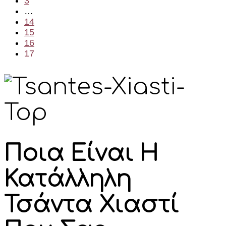
3
…
14
15
16
17
Ποια Είναι Η
Κατάλληλη
Τσάντα Χιαστί