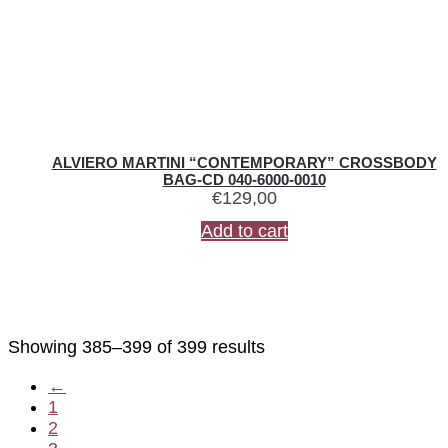
ALVIERO MARTINI “CONTEMPORARY” CROSSBODY
BAG-CD 040-6000-0010
€
129,00
Add to cart
Showing 385–399 of 399 results
←
1
2