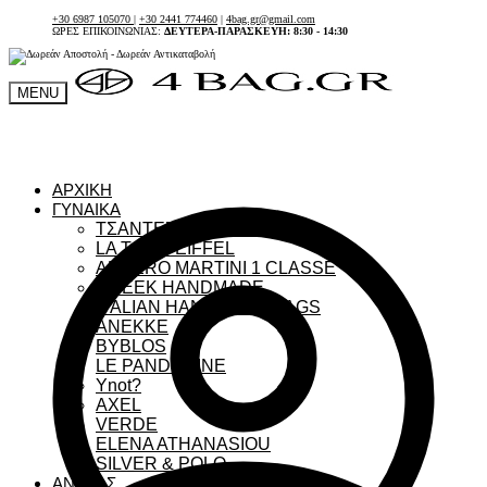
+30 6987 105070
|
+30 2441 774460
|
4bag.gr@gmail.com
ΩΡΕΣ ΕΠΙΚΟΙΝΩΝΙΑΣ:
ΔΕΥΤΕΡΑ-ΠΑΡΑΣΚΕΥΗ: 8:30 - 14:30
MENU
ΑΡΧΙΚΗ
ΓΥΝΑΙΚΑ
ΤΣΑΝΤΕΣ ΓΥΝΑΙΚΕΙΕΣ
LA TOUR EIFFEL
ALVIERO MARTINI 1 CLASSE
GREEK HANDMADE
ITALIAN HANDMADE BAGS
ANEKKE
BYBLOS
LE PANDORINE
Ynot?
AXEL
VERDE
ELENA ATHANASIOU
SILVER & POLO
ΑΝΔΡΑΣ